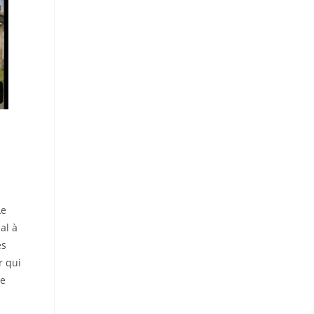
Le
al à
es
r qui
re