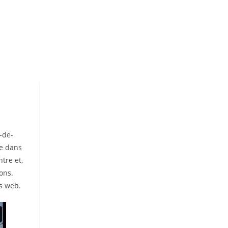
-de-
re dans
tre et,
ons.
es web.