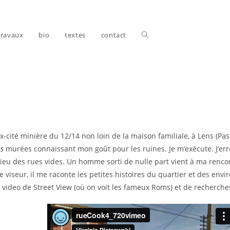
Toggle
travaux
bio
textes
contact
website
-cité minière du 12/14 non loin de la maison familiale, à Lens (Pas
search
es
murées connaissant mon goût pour les ruines. Je m’exécute. J’er
milieu des rues vides. Un homme sorti de nulle part vient à ma rencon
 viseur, il me raconte les petites histoires du quartier et des envir
es video de Street View (où on voit les fameux Roms) et de recherch